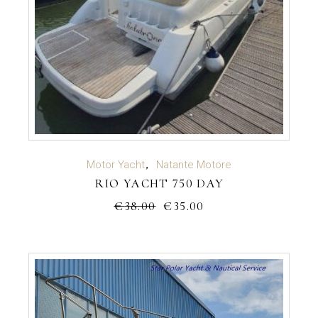
VEDI CARATTERISTICHE
Motor Yacht
Natante Motore
RIO YACHT 750 DAY
€
38.00
€
35.00
Il
Il
prezzo
prezzo
originale
attuale
era:
è:
€38.00.
€35.00.