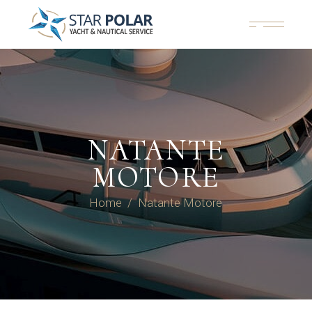
Skip
to
the
content
NATANTE
MOTORE
Home
Natante Motore