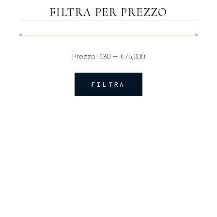
FILTRA PER PREZZO
Prezzo:
€30
—
€75,000
FILTRA
Prezzo
Prezzo
Min
Max