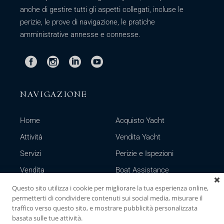
anche di gestire tutti gli aspetti collegati, incluse le
perizie, le prove di navigazione, le pratiche
amministrative annesse e connesse.
NAVIGAZIONE
Home
Acquisto Yacht
Attività
Vendita Yacht
Servizi
Perizie e Ispezioni
Vendita
Boat Assistance
Noleggio
Domotica Nautica
Questo sito utilizza i cookie per migliorare la tua esperienza online,
permetterti di condividere contenuti sui social media, misurare il
Contatti
Nautical Brokerage
traffico verso questo sito, e mostrare pubblicità personalizzata
basata sulle tue attività.
News
Gestione Eventi