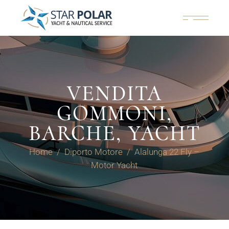
VENDITA
GOMMONI,
BARCHE, YACHT
Home
Diporto Motore
Alalunga 22 Fly –
Motor Yacht