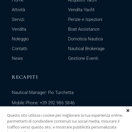
Home
Acquisto Yacht
Attività
Vendita Yacht
Servizi
Perizie e Ispezioni
Vendita
Boat Assistance
Noleggio
Domotica Nautica
Contatti
Nautical Brokerage
News
Gestione Eventi
RECAPITI
Nautical Manager: Pio Turchetta
Mobile Phone:
+39 392 986 5846
Office Hours: Lun-Sab 9:30-18:30
Questo sito utilizza i cookie per migliorare la tua esperienza online,
Email:
info@starpolaryacht.com
permetterti di condividere contenuti sui social media, misurare il
traffico verso questo sito, e mostrare pubblicità personalizzata