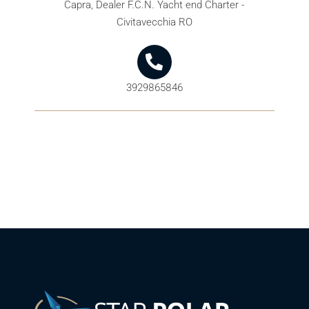
Capra, Dealer F.C.N. Yacht end Charter -
Civitavecchia RO
3929865846